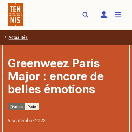
Actualités
Aller au contenu principal
Greenweez Paris
Major : encore de
belles émotions
Article
Padel
5 septembre 2023