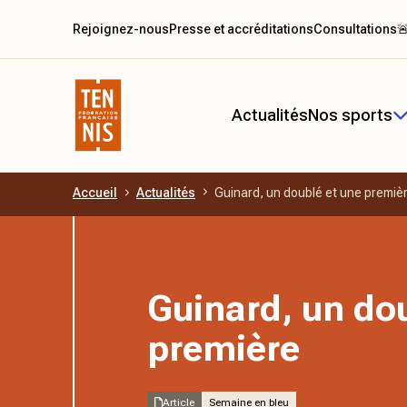
Rejoignez-nous
Presse et accréditations
Consultations

Actualités
Nos sports
Accueil
Actualités
Guinard, un doublé et une premiè
Aller au contenu principal
Guinard, un do
première
Article
Semaine en bleu