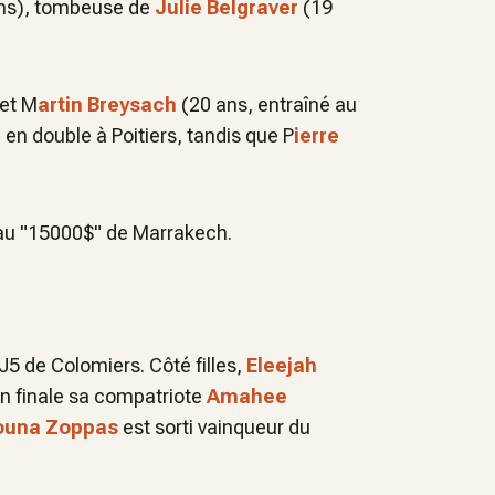
ns), tombeuse de
Julie Belgraver
(19
et M
artin Breysach
(20 ans, entraîné au
 en double à Poitiers, tandis que P
ierre
 au "15000$" de Marrakech.
u J5 de Colomiers. Côté filles,
Eleejah
en finale sa compatriote
Amahee
ouna Zoppas
est sorti vainqueur du