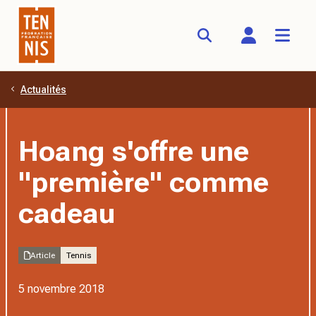
Actualités
Aller au contenu principal
Hoang s'offre une
"première" comme
cadeau
Article
Tennis
5 novembre 2018