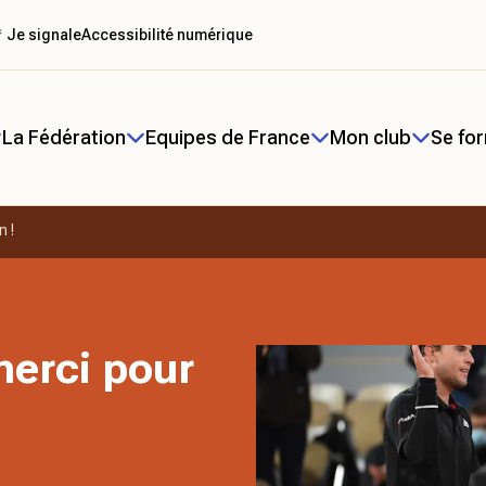
 Je signale
Accessibilité numérique
La Fédération
Equipes de France
Mon club
Se fo
n !
erci pour