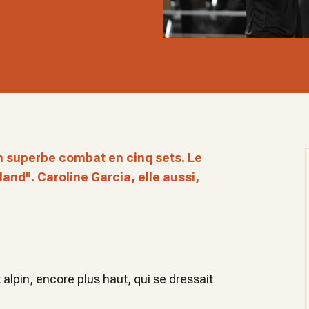
 superbe combat en cinq sets. Le
oland". Caroline Garcia, elle aussi,
lpin, encore plus haut, qui se dressait