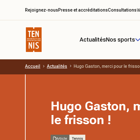
Rejoignez-nous
Presse et accréditations
Consultations

Actualités
Nos sports
Accueil
Actualités
Hugo Gaston, merci pour le frisso
Aller au contenu principal
Hugo Gaston, m
le frisson !
Article
Tennis