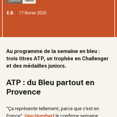
Article
Tennis
E.B.
17 février 2025
Au programme de la semaine en bleu :
trois titres ATP, un trophée en Challenger
et des médailles juniors.
ATP : du Bleu partout en
Provence
"
Ça représente tellement, parce que c'est en
France
"
.
Ugo Humbert
le confirme semaine