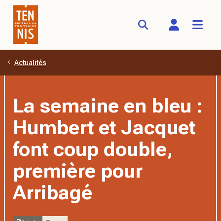
Actualités
Aller au contenu principal
La semaine en bleu :
Humbert et Jacquet
font coup double,
première pour
Arribagé