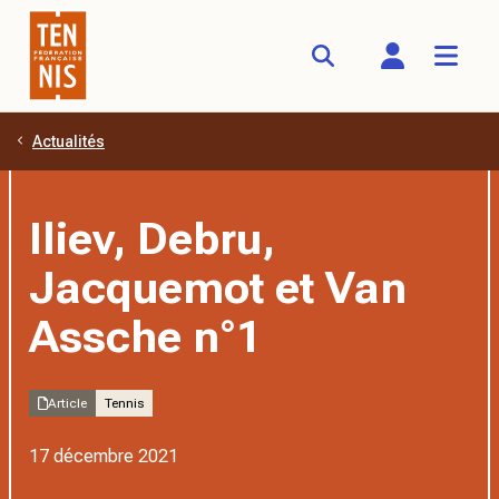
Actualités
Aller au contenu principal
Iliev, Debru,
Jacquemot et Van
Assche n°1
Article
Tennis
17 décembre 2021