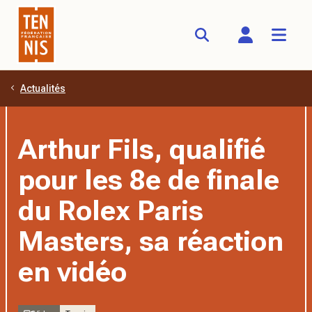
Actualités
Aller au contenu principal
Arthur Fils, qualifié
pour les 8e de finale
du Rolex Paris
Masters, sa réaction
en vidéo