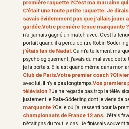
première raquette ?
C’est ma marraine qui
C’était une toute petite raquette. Je dirai
savais évidemment pas que j’allais jouer a
gardée.
Votre première tenue marquante ?
n’ai jamais gagné un match avec. C’est la ten
portait quand il a perdu contre Robin Söderling
j’étais fan de Nadal
. Ca m’a tellement marqué 
psychologiquement, j’avais du mal avec cette t
je la portais. Elle est quand même dans mon a
Club de Paris
.
Votre premier coach ?
Olivie
avec lui, il n’y a pas longtemps.
Vos premiers p
télévision ?
Je ne regarde pas trop la télévision
justement le Rafa-Söderling dont je viens de pa
marquante ?
Celle où j’ai ressenti pour la prem
championnats de France 12 ans
. J’étais fa
n’était pas du tout le cas. Je finissais souven