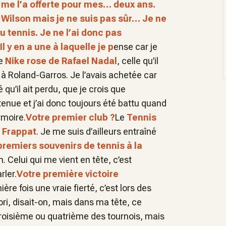
 me l’a offerte pour mes… deux ans
.
s Wilson mais je ne suis pas sûr… Je ne
u tennis. Je ne l’ai donc pas
Il y en a une à laquelle je p
ense car je
ue
Nike rose de Rafael Nadal
, celle qu’il
 à Roland-Garros. Je l’avais achetée car
qu’il ait perdu, que je crois que
enue et j’ai donc toujours été battu quand
rmoire.
Votre premier club ?
Le
Tennis
r Frappat
. Je me suis d’ailleurs entraîné
remiers souvenirs de tennis à la
. Celui qui me vient en tête, c’est
rler.
Votre première victoire
ière fois une vraie fierté, c’est lors des
vori, disait-on, mais dans ma tête, ce
t troisième ou quatrième des tournois, mais