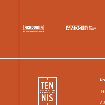
No
Te
A