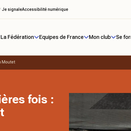
 Je signale
Accessibilité numérique
La Fédération
Equipes de France
Mon club
Se fo
in Moutet
ères fois :
t