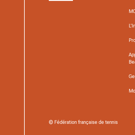
M
L’I
Pr
Ap
Be
Ge
Mo
© Fédération française de tennis