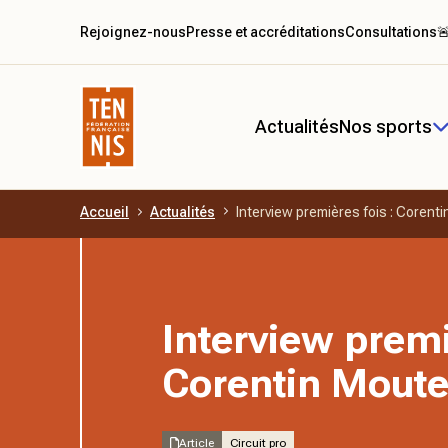
Rejoignez-nous
Presse et accréditations
Consultations

Actualités
Nos sports
Accueil
Actualités
Interview premières fois : Corent
Aller au contenu principal
Interview premi
Corentin Moute
Article
Circuit pro