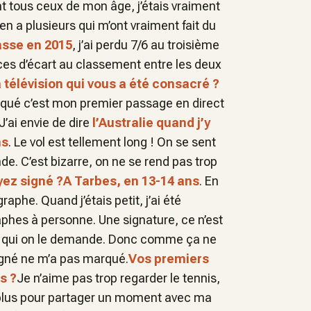
nt tous ceux de mon âge, j’étais vraiment
y en a plusieurs qui m’ont vraiment fait du
asse en 2015
, j’ai perdu 7/6 au troisième
aces d’écart au classement entre les deux
 télévision qui vous a été consacré ?
arqué c’est mon premier passage en direct
J’ai envie de dire
l’Australie quand j’y
ns
. Le vol est tellement long ! On se sent
e. C’est bizarre, on ne se rend pas trop
ez signé ?
A Tarbes, en 13-14 ans
. En
raphe. Quand j’étais petit, j’ai été
phes à personne. Une signature, ce n’est
 à qui on le demande. Donc comme ça ne
signé ne m’a pas marqué.
Vos premiers
s ?
Je n’aime pas trop regarder le tennis,
t plus pour partager un moment avec ma