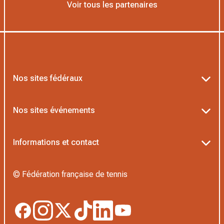
Voir tous les partenaires
Nos sites fédéraux
Ten’Up
Nos sites événements
ADOC
Billetterie Roland-Garros
Informations et contact
MOJA
Billetterie Rolex Paris Masters
Textes officiels FFT
L’Institut Formation Tennis
© Fédération française de tennis
Billetterie Alpine Paris Major
Politique de confidentialité
Proshop FFT
Boutique Officielle
Politique des cookies
Application Beach/Padel/Pickleball