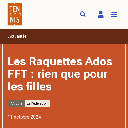
Actualités
Aller au contenu principal
Les Raquettes Ados
FFT : rien que pour
les filles
Article
La Fédération
11 octobre 2024