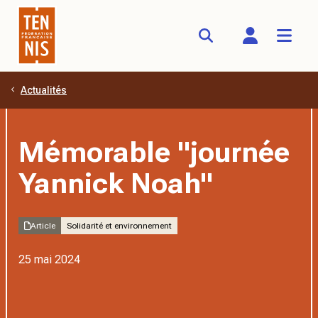
Actualités
Aller au contenu principal
Mémorable "journée
Yannick Noah"
Article
Solidarité et environnement
25 mai 2024