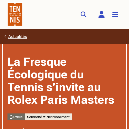
Actualités
Aller au contenu principal
La Fresque
Écologique du
Tennis s’invite au
Rolex Paris Masters
Article
Solidarité et environnement