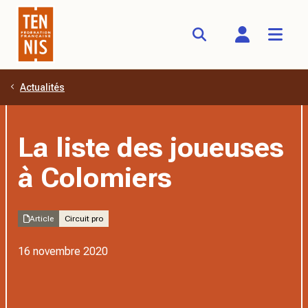
Actualités
Aller au contenu principal
La liste des joueuses
à Colomiers
Article
Circuit pro
16 novembre 2020