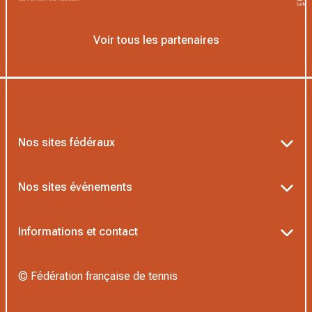
Voir tous les partenaires
Nos sites fédéraux
Ten’Up
Nos sites événements
ADOC
Billetterie Roland-Garros
Informations et contact
MOJA
Billetterie Rolex Paris Masters
Textes officiels FFT
L’Institut Formation Tennis
© Fédération française de tennis
Billetterie Alpine Paris Major
Politique de confidentialité
Proshop FFT