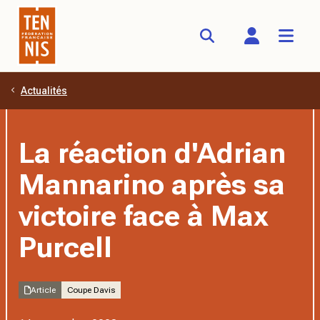
Actualités
Aller au contenu principal
La réaction d'Adrian
Mannarino après sa
victoire face à Max
Purcell
Article
Coupe Davis