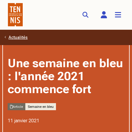
Actualités
Aller au contenu principal
Une semaine en bleu
: l'année 2021
commence fort
Article
Semaine en bleu
11 janvier 2021