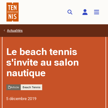
Actualités
Aller au contenu principal
Le beach tennis
s'invite au salon
nautique
Article
Beach Tennis
5 décembre 2019