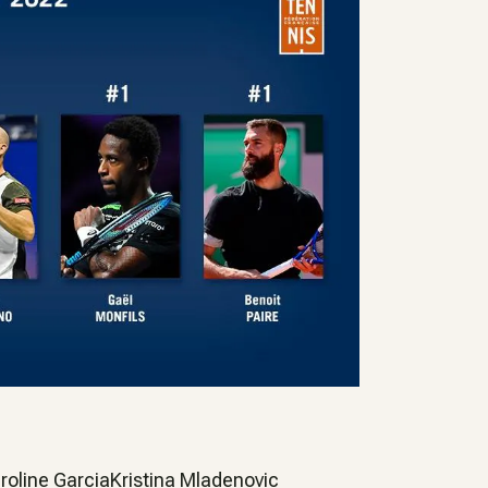
roline GarciaKristina Mladenovic