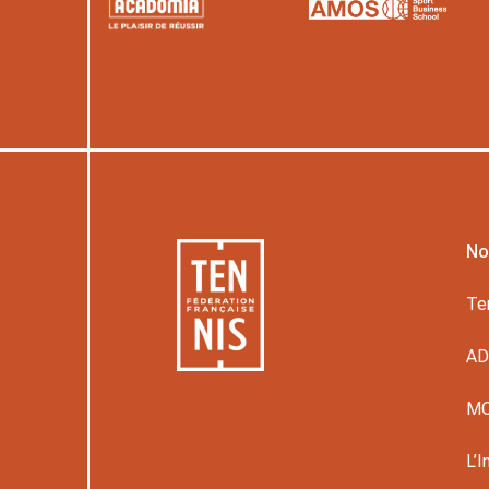
No
Te
A
M
L’I