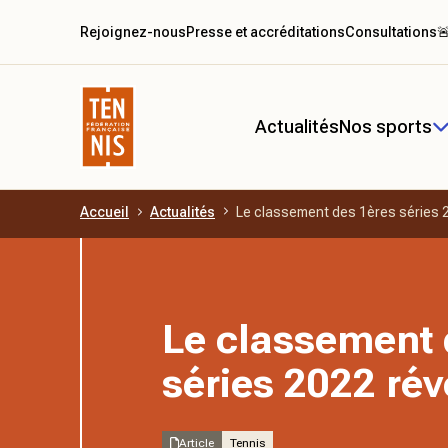
Rejoignez-nous
Presse et accréditations
Consultations

Actualités
Nos sports
Accueil
Actualités
Le classement des 1ères séries 
Aller au contenu principal
Le classement 
séries 2022 rév
Article
Tennis