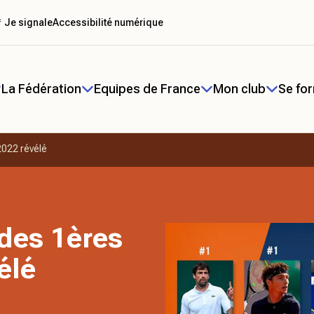
 Je signale
Accessibilité numérique
La Fédération
Equipes de France
Mon club
Se fo
2022 révélé
des 1ères
élé