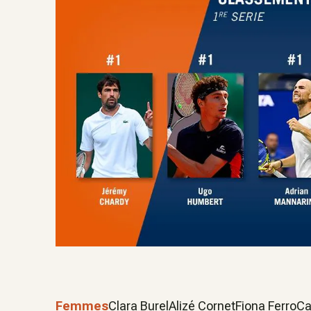
Femmes
Clara BurelAlizé CornetFiona FerroCa