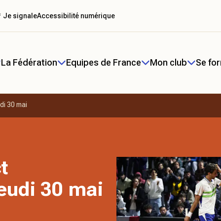
 Je signale
Accessibilité numérique
La Fédération
Equipes de France
Mon club
Se fo
di 30 mai
t
eudi 30 mai