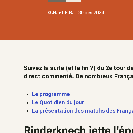
G.B. et E.B.
30 mai 2024
Suivez la suite (et la fin ?) du 2e tour
direct commenté. De nombreux França
Le programme
Le Quotidien du jour
La présentation des matchs des Franç
Rinderknech jette l'é