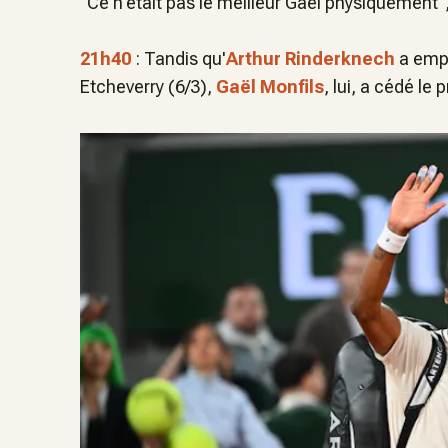
"
Ce n'était pas le meilleur Gaël physiquement"
21h40
: Tandis qu'
Arthur Rinderknech
a empo
Etcheverry (6/3),
Gaël Monfils
, lui, a cédé le