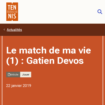
Actualités
Aller au contenu principal
Le match de ma vie
(1) : Gatien Devos
Article
Jouer
22 janvier 2019