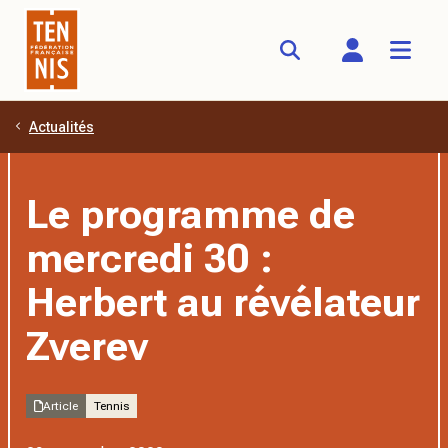
Actualités
Aller au contenu principal
Le programme de
mercredi 30 :
Herbert au révélateur
Zverev
Article
Tennis