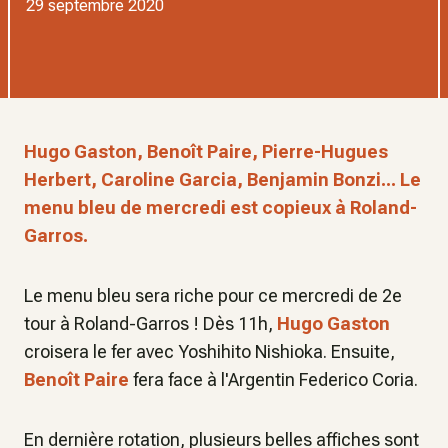
29 septembre 2020
Hugo Gaston, Benoît Paire, Pierre-Hugues
Herbert, Caroline Garcia, Benjamin Bonzi... Le
menu bleu de mercredi est copieux à Roland-
Garros.
Le menu bleu sera riche pour ce mercredi de 2e
tour à Roland-Garros ! Dès 11h,
Hugo Gaston
croisera le fer avec Yoshihito Nishioka. Ensuite,
Benoît Paire
fera face à l'Argentin Federico Coria.
En dernière rotation, plusieurs belles affiches sont