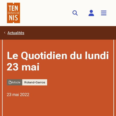
Actualités
Aller au contenu principal
Le Quotidien du lundi
23 mai
Article
Roland-Garros
23 mai 2022