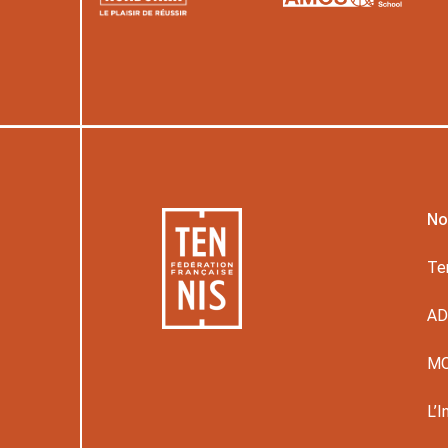
No
Te
A
M
L’I