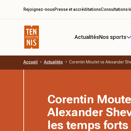
Rejoignez-nous
Presse et accréditations
Consultations

Actualités
Nos sports
Accueil
Actualités
Corentin Moutet vs Alexander Sh
Aller au contenu principal
Corentin Moute
Alexander She
les temps forts