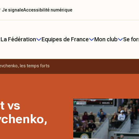
 Je signale
Accessibilité numérique
La Fédération
Equipes de France
Mon club
Se fo
evchenko, les temps forts
t vs
vchenko,