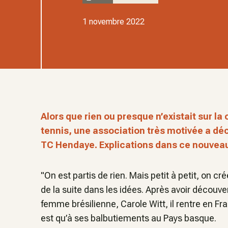
1 novembre 2022
Alors que rien ou presque n’existait sur l
tennis, une association très motivée a dé
TC Hendaye. Explications dans ce nouvea
"On est partis de rien. Mais petit à petit, on 
de la suite dans les idées. Après avoir découve
femme brésilienne, Carole Witt, il rentre en Fra
est qu’à ses balbutiements au Pays basque.