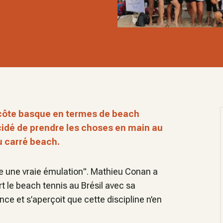
a côte basque en termes de beach
cidé de prendre les choses en main au
u carré beach.
crée une vraie émulation". Mathieu Conan a
rt le beach tennis au Brésil avec sa
nce et s’aperçoit que cette discipline n’en