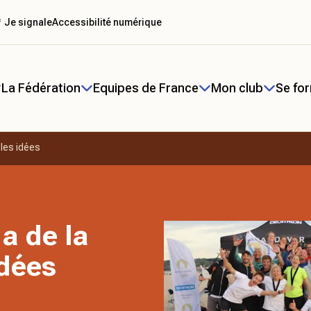
 Je signale
Accessibilité numérique
La Fédération
Equipes de France
Mon club
Se fo
 les idées
a de la
idées