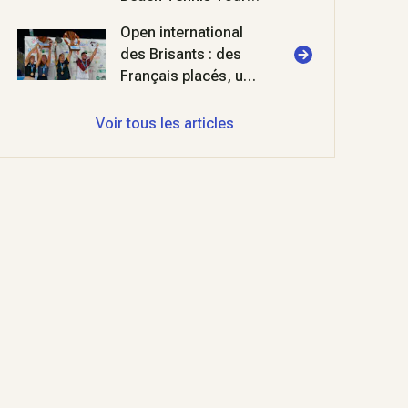
il va y avoir du sport
Open international
!
des Brisants : des
Français placés, une
fête réussie !
Voir tous les articles