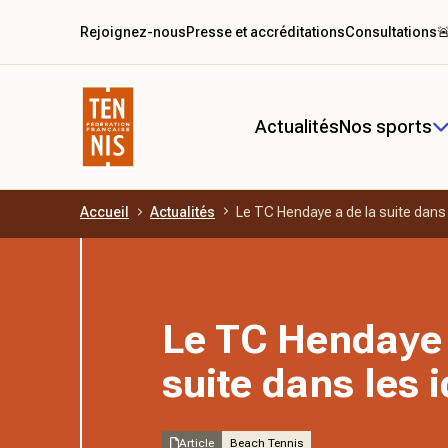
Rejoignez-nous
Presse et accréditations
Consultations

Actualités
Nos sports
Accueil
Actualités
Le TC Hendaye a de la suite dans
Aller au contenu principal
Le TC Hendaye 
suite dans les 
Article
Beach Tennis