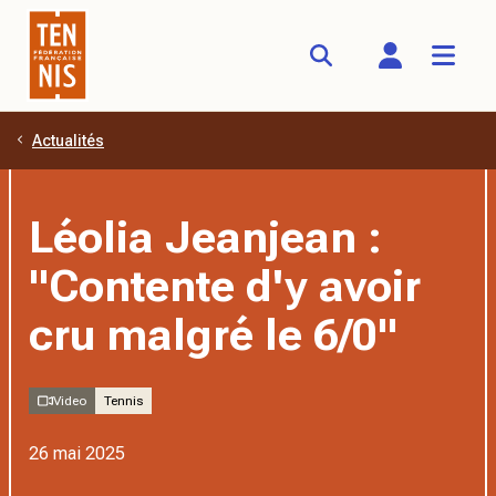
Actualités
Aller au contenu principal
Léolia Jeanjean :
"Contente d'y avoir
cru malgré le 6/0"
Video
Tennis
26 mai 2025