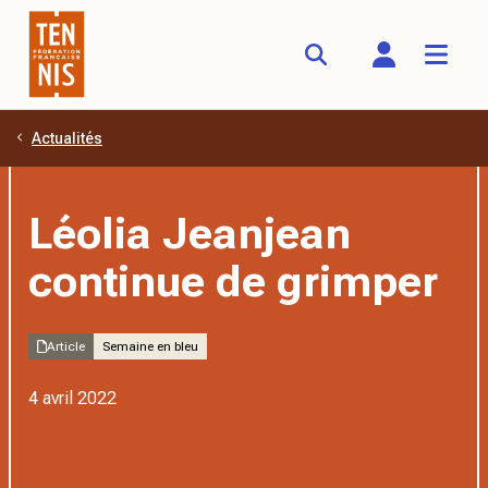
Actualités
Aller au contenu principal
Léolia Jeanjean
continue de grimper
Article
Semaine en bleu
4 avril 2022