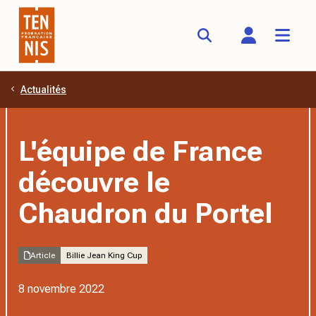
Actualités
Aller au contenu principal
L'équipe de France
découvre le
Chaudron du Portel
Article
Billie Jean King Cup
8 novembre 2022