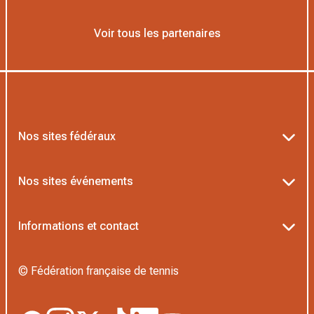
Voir tous les partenaires
Nos sites fédéraux
Ten’Up
Nos sites événements
ADOC
Billetterie Roland-Garros
Informations et contact
MOJA
Billetterie Rolex Paris Masters
Textes officiels FFT
L’Institut Formation Tennis
© Fédération française de tennis
Billetterie Alpine Paris Major
Politique de confidentialité
Proshop FFT