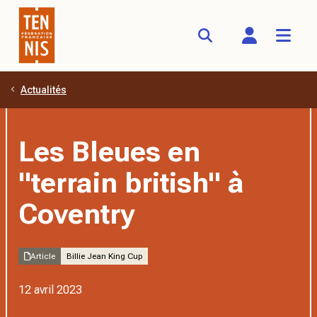
Actualités
Aller au contenu principal
Les Bleues en
"terrain british" à
Coventry
Article
Billie Jean King Cup
12 avril 2023