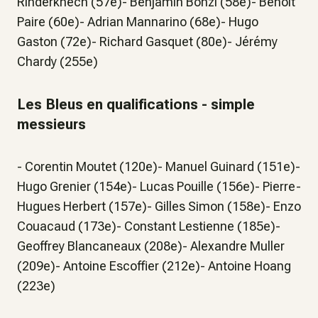
Rinderknech (57e)- Benjamin Bonzi (58e)- Benoit
Paire (60e)- Adrian Mannarino (68e)- Hugo
Gaston (72e)- Richard Gasquet (80e)- Jérémy
Chardy (255e)
Les Bleus en qualifications - simple
messieurs
- Corentin Moutet (120e)- Manuel Guinard (151e)-
Hugo Grenier (154e)- Lucas Pouille (156e)- Pierre-
Hugues Herbert (157e)- Gilles Simon (158e)- Enzo
Couacaud (173e)- Constant Lestienne (185e)-
Geoffrey Blancaneaux (208e)- Alexandre Muller
(209e)- Antoine Escoffier (212e)- Antoine Hoang
(223e)