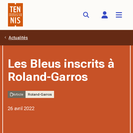
Actualités
Aller au contenu principal
Les Bleus inscrits à
Roland-Garros
Article
Roland-Garros
26 avril 2022