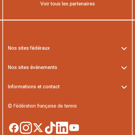
Voir tous les partenaires
Nos sites fédéraux
Ten’Up
Nos sites événements
ADOC
Billetterie Roland-Garros
Informations et contact
MOJA
Billetterie Rolex Paris Masters
Textes officiels FFT
L’Institut Formation Tennis
© Fédération française de tennis
Billetterie Alpine Paris Major
Politique de confidentialité
Proshop FFT
Boutique Officielle
Politique des cookies
Application Beach/Padel/Pickleball