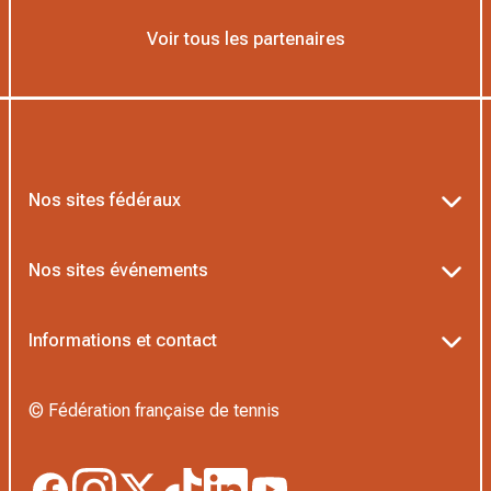
Voir tous les partenaires
Nos sites fédéraux
Ten’Up
Nos sites événements
ADOC
Billetterie Roland-Garros
Informations et contact
MOJA
Billetterie Rolex Paris Masters
Textes officiels FFT
L’Institut Formation Tennis
© Fédération française de tennis
Billetterie Alpine Paris Major
Politique de confidentialité
Proshop FFT
Boutique Officielle