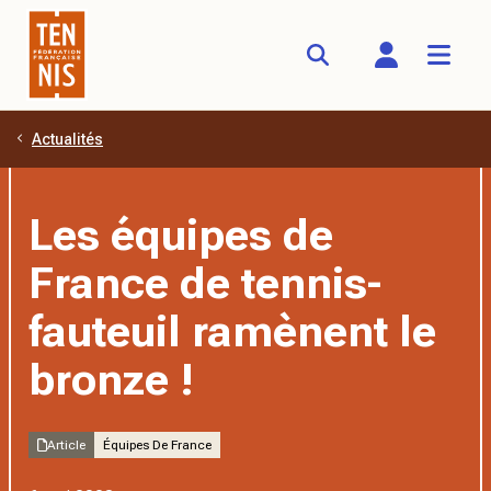
Actualités
Aller au contenu principal
Les équipes de
France de tennis-
fauteuil ramènent le
bronze !
Article
Équipes De France