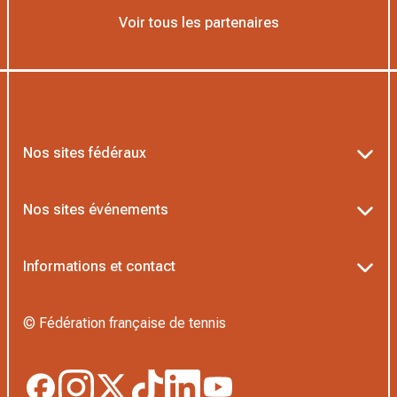
Voir tous les partenaires
Nos sites fédéraux
Ten’Up
Nos sites événements
ADOC
Billetterie Roland-Garros
Informations et contact
MOJA
Billetterie Rolex Paris Masters
Textes officiels FFT
L’Institut Formation Tennis
© Fédération française de tennis
Billetterie Alpine Paris Major
Politique de confidentialité
Proshop FFT
Boutique Officielle
Politique des cookies