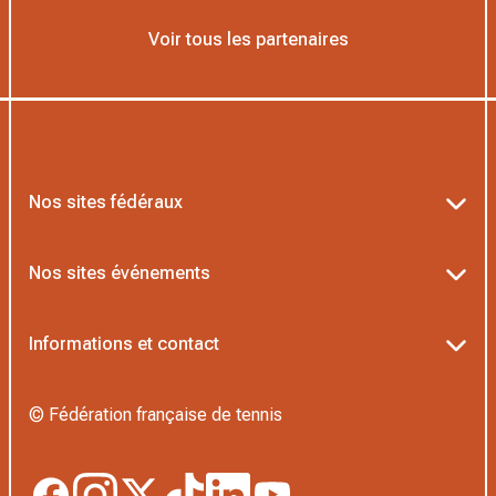
Voir tous les partenaires
Nos sites fédéraux
Ten’Up
Nos sites événements
ADOC
Billetterie Roland-Garros
Informations et contact
MOJA
Billetterie Rolex Paris Masters
Textes officiels FFT
L’Institut Formation Tennis
© Fédération française de tennis
Billetterie Alpine Paris Major
Politique de confidentialité
Proshop FFT
Boutique Officielle