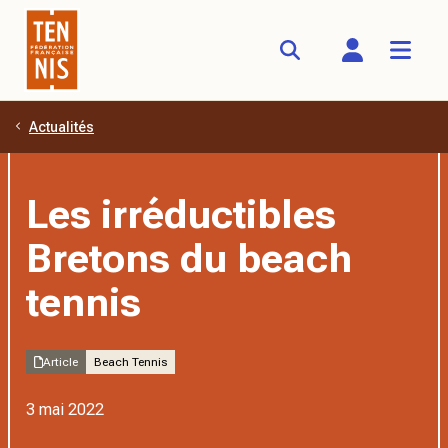
Actualités
Aller au contenu principal
Les irréductibles
Bretons du beach
tennis
Article
Beach Tennis
3 mai 2022