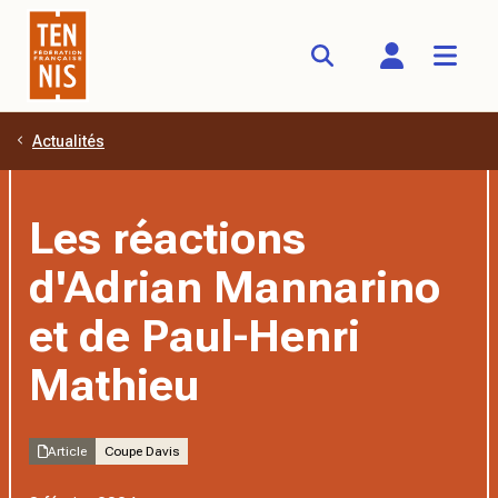
Actualités
Aller au contenu principal
Les réactions
d'Adrian Mannarino
et de Paul-Henri
Mathieu
Article
Coupe Davis