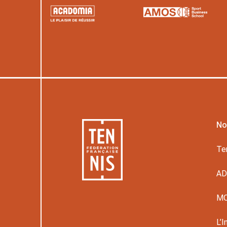
No
Te
A
M
L’I