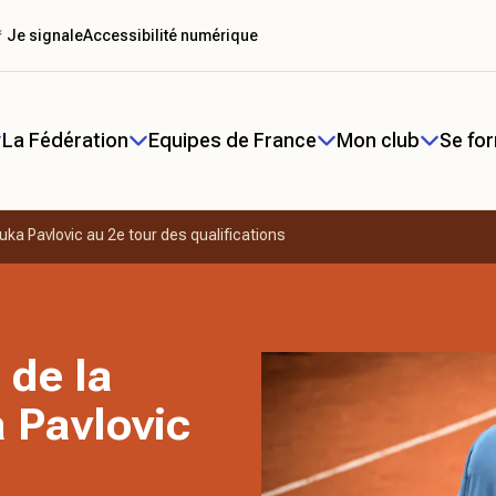
 Je signale
Accessibilité numérique
La Fédération
Equipes de France
Mon club
Se fo
Luka Pavlovic au 2e tour des qualifications
 de la
a Pavlovic