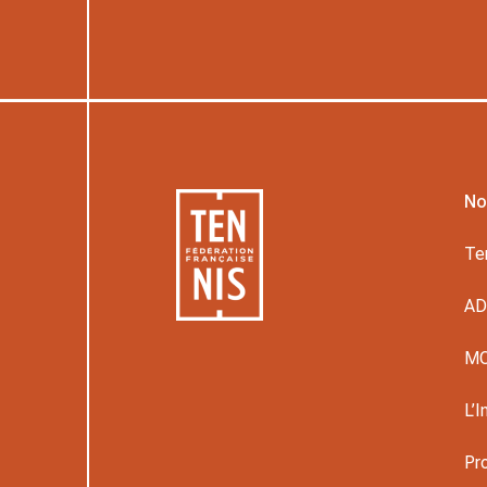
No
Te
A
M
L’I
Pr