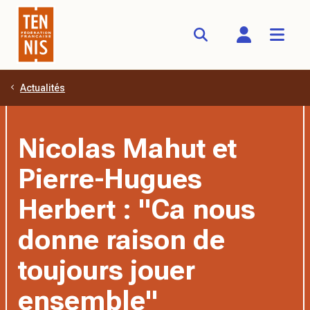
Actualités
Aller au contenu principal
Nicolas Mahut et
Pierre-Hugues
Herbert : "Ca nous
donne raison de
toujours jouer
ensemble"