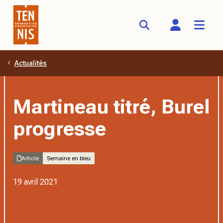
Actualités
Aller au contenu principal
Martineau titré, Burel
progresse
Article
Semaine en bleu
19 avril 2021