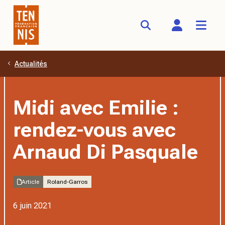
Actualités
Aller au contenu principal
Midi avec Emilie :
rendez-vous avec
Arnaud Di Pasquale
Article
Roland-Garros
6 juin 2021