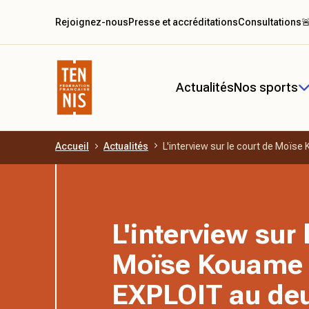
Rejoignez-nous
Presse et accréditations
Consultations

Actualités
Nos sports
Accueil
Actualités
L'interview sur le court de Moïs
Aller au contenu principal
L'interview sur 
Moïse Kouame 
EXPLOIT au de