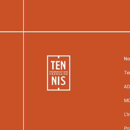
No
Te
A
M
L’I
Pr