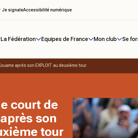
 Je signale
Accessibilité numérique
La Fédération
Equipes de France
Mon club
Se fo
e Kouame après son EXPLOIT au deuxième tour
le court de
après son
uxième tour