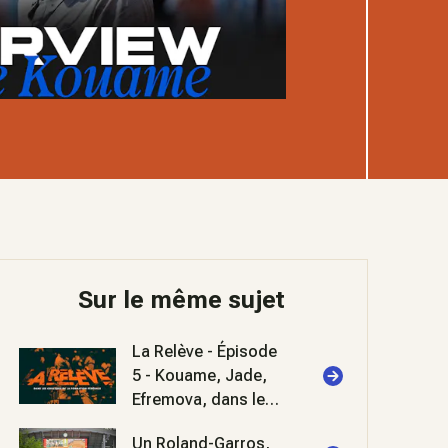
Sur le même sujet
La Relève - Épisode
5 - Kouame, Jade,
Efremova, dans les
coulisses de
Un Roland-Garros,
Roland-Garros 2026