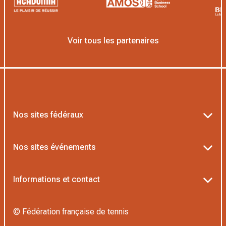
Voir tous les partenaires
Nos sites fédéraux
Ten’Up
Nos sites événements
ADOC
Billetterie Roland-Garros
Informations et contact
MOJA
Billetterie Rolex Paris Masters
Textes officiels FFT
L’Institut Formation Tennis
© Fédération française de tennis
Billetterie Alpine Paris Major