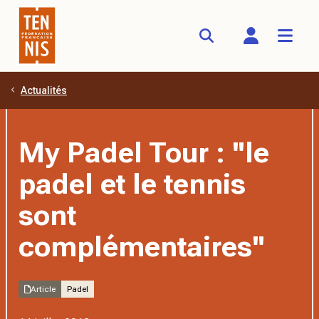
Actualités
Aller au contenu principal
My Padel Tour : ''le
padel et le tennis
sont
complémentaires''
Article
Padel