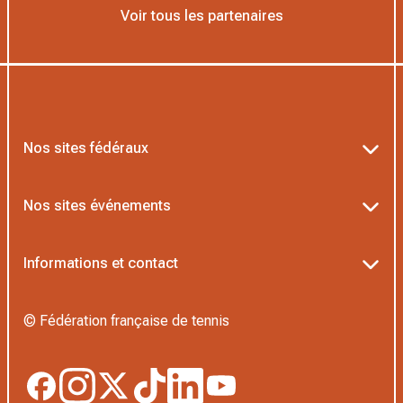
Voir tous les partenaires
Nos sites fédéraux
Ten’Up
Nos sites événements
ADOC
Billetterie Roland-Garros
Informations et contact
MOJA
Billetterie Rolex Paris Masters
Textes officiels FFT
L’Institut Formation Tennis
© Fédération française de tennis
Billetterie Alpine Paris Major
Politique de confidentialité
Proshop FFT
Boutique Officielle
Politique des cookies