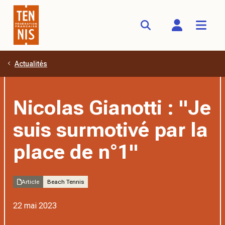
Actualités
Aller au contenu principal
Nicolas Gianotti : "Je
suis surmotivé par la
place de n°1"
Article
Beach Tennis
22 mai 2023