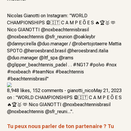
Nicolas Gianotti on Instagram: "WORLD
CHAMPIONSHIPS 🎡🇮🇹 C A M P E Õ E S 🔥🏆🥇 🫶
Nico GIANOTTI @noxbeachtennisbrasil
@noxbeachtennis @sfr_reunion @oakleybr
@dannycirella @duo.manager / @robertojotaerre Mattia
SPOTO @heroesbrand.brasil @heroesbrand.italia
@duo.manager @ltf_spa @rams
@glipper_beachtennis_padel . . #NG17 #polvo #nox
#noxbeach #teamNox #beachtennis
#beachtennisbrasil"
8,948 likes, 152 comments - gianotti_nicoMay 21, 2023
on : "WORLD CHAMPIONSHIPS 🎡🇮🇹 C A M P E Õ E S
🔥🏆🥇 🫶 Nico GIANOTTI @noxbeachtennisbrasil
@noxbeachtennis @sfr_reuni...".
Tu peux nous parler de ton partenaire ? Tu