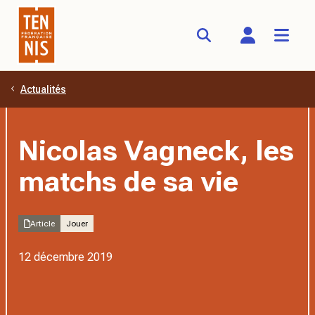
Actualités
Aller au contenu principal
Nicolas Vagneck, les
matchs de sa vie
Article
Jouer
12 décembre 2019