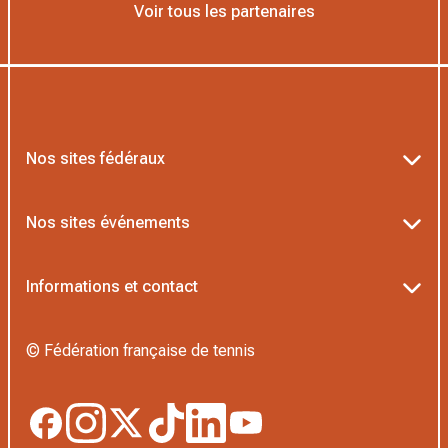
Voir tous les partenaires
Nos sites fédéraux
Ten’Up
Nos sites événements
ADOC
Billetterie Roland-Garros
Informations et contact
MOJA
Billetterie Rolex Paris Masters
Textes officiels FFT
L’Institut Formation Tennis
© Fédération française de tennis
Billetterie Alpine Paris Major
Politique de confidentialité
Proshop FFT
Boutique Officielle
Politique des cookies
Application Beach/Padel/Pickleball