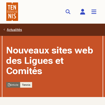
Actualités
Aller au contenu principal
Nouveaux sites web
des Ligues et
Comités
Article
Tennis