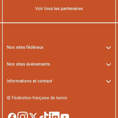
Voir tous les partenaires
Nos sites fédéraux
Ten’Up
Nos sites événements
ADOC
Billetterie Roland-Garros
Informations et contact
MOJA
Billetterie Rolex Paris Masters
Textes officiels FFT
L’Institut Formation Tennis
© Fédération française de tennis
Billetterie Alpine Paris Major
Politique de confidentialité
Proshop FFT
Boutique Officielle