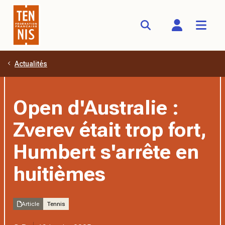
Actualités
Aller au contenu principal
Open d'Australie :
Zverev était trop fort,
Humbert s'arrête en
huitièmes
Article
Tennis