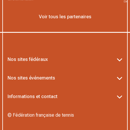
Voir tous les partenaires
Nos sites fédéraux
Ten’Up
Nos sites événements
ADOC
Billetterie Roland-Garros
Informations et contact
MOJA
Billetterie Rolex Paris Masters
Textes officiels FFT
L’Institut Formation Tennis
© Fédération française de tennis
Billetterie Alpine Paris Major
Politique de confidentialité
Proshop FFT