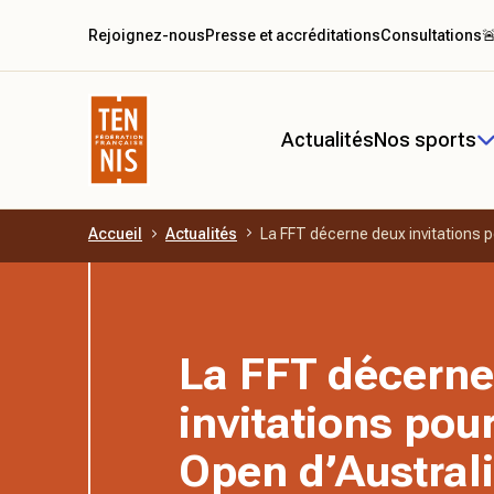
Rejoignez-nous
Presse et accréditations
Consultations

Actualités
Nos sports
Accueil
Actualités
La FFT décerne deux invitations po
Aller au contenu principal
La FFT décerne
invitations pou
Open d’Austral