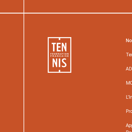
No
Te
A
M
L’I
Pr
Ap