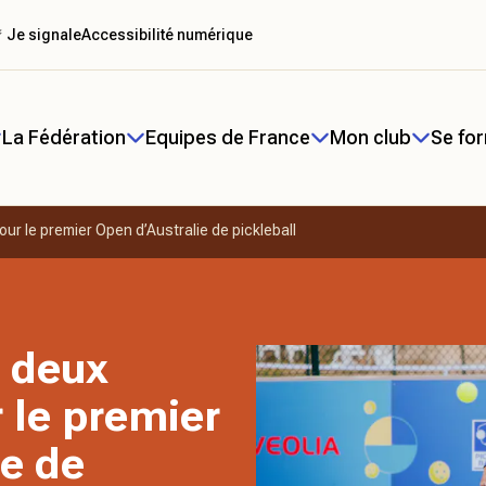
 Je signale
Accessibilité numérique
La Fédération
Equipes de France
Mon club
Se fo
ur le premier Open d’Australie de pickleball
 deux
r le premier
ie de