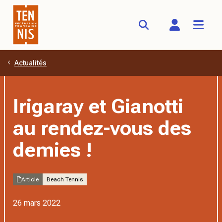
Actualités
Aller au contenu principal
Irigaray et Gianotti
au rendez-vous des
demies !
Article
Beach Tennis
26 mars 2022