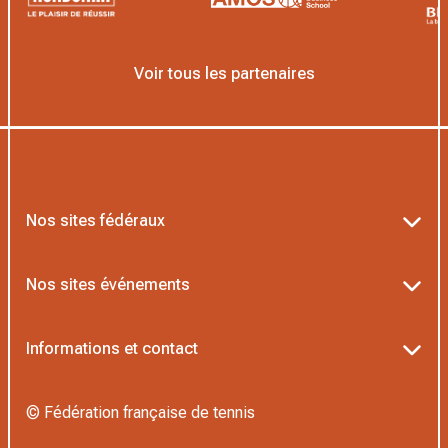
Voir tous les partenaires
Nos sites fédéraux
Ten’Up
Nos sites événements
ADOC
Billetterie Roland-Garros
Informations et contact
MOJA
Billetterie Rolex Paris Masters
Textes officiels FFT
L’Institut Formation Tennis
© Fédération française de tennis
Billetterie Alpine Paris Major
Politique de confidentialité