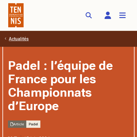
Actualités
Aller au contenu principal
Padel : l’équipe de
France pour les
Championnats
d’Europe
Article
Padel