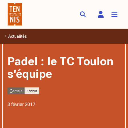
Actualités
Aller au contenu principal
Padel : le TC Toulon
s'équipe
Article
Tennis
3 février 2017