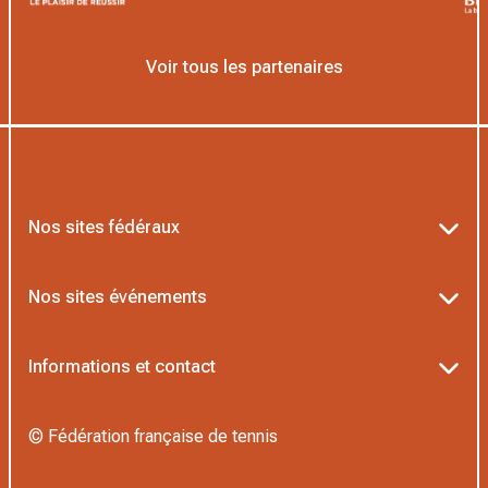
Voir tous les partenaires
Nos sites fédéraux
Ten’Up
Nos sites événements
ADOC
Billetterie Roland-Garros
Informations et contact
MOJA
Billetterie Rolex Paris Masters
Textes officiels FFT
L’Institut Formation Tennis
© Fédération française de tennis
Billetterie Alpine Paris Major
Politique de confidentialité