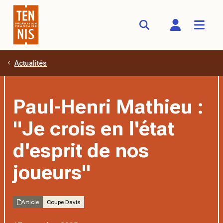
Actualités
Aller au contenu principal
Paul-Henri Mathieu :
"Je crois en l'état
d'esprit de nos
joueurs"
Article
Coupe Davis