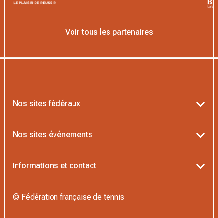
Voir tous les partenaires
Nos sites fédéraux
Ten’Up
Nos sites événements
ADOC
Billetterie Roland-Garros
Informations et contact
MOJA
Billetterie Rolex Paris Masters
Textes officiels FFT
L’Institut Formation Tennis
© Fédération française de tennis
Billetterie Alpine Paris Major
Politique de confidentialité